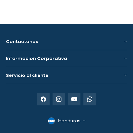
Contáctanos
Información Corporativa
Conoce a GRS
Servicio al cliente
Innovación y Tecnologías
Preguntas Frecuentes
Países Donde Operamos
Política de Envío
Distribuidores Autorizados
Términos y Condiciones
Servicios para Emprendedores
Honduras
Política de Privacidad
Garantía y Devoluciones