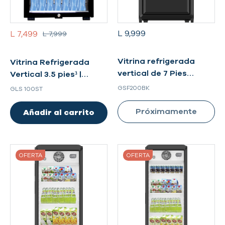
L 9,999
L 7,499
L 7,999
Vitrina refrigerada
Vitrina Refrigerada
vertical de 7 Pies
Vertical 3.5 pies³ |
cúbicos - GSF200BK
Modelo GLS 100ST
GSF200BK
GLS 100ST
Próximamente
Añadir al carrito
OFERTA
OFERTA