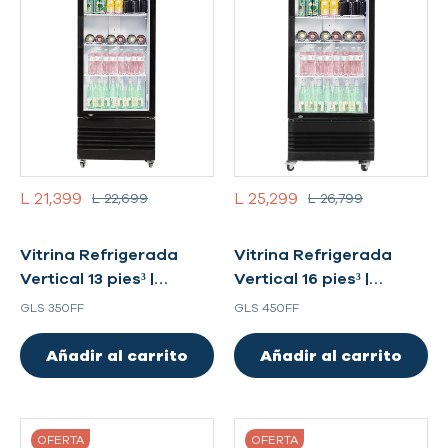
L 21,399
L 25,299
L 22,699
L 26,799
Vitrina Refrigerada
Vitrina Refrigerada
Vertical 13 pies³ |
Vertical 16 pies³ |
Modelo GLS 350FF
Modelo GLS 450FF
GLS 350FF
GLS 450FF
Añadir al carrito
Añadir al carrito
OFERTA
OFERTA