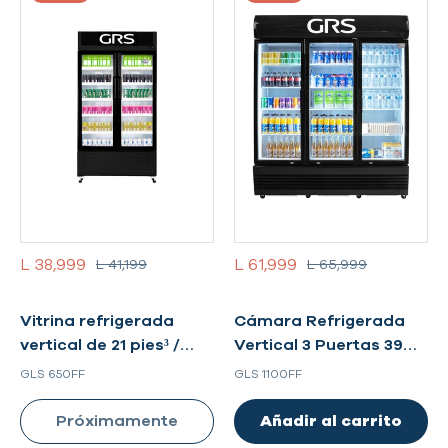
L 38,999
L 61,999
L 41,199
L 65,999
Vitrina refrigerada
Cámara Refrigerada
vertical de 21 pies³ /
Vertical 3 Puertas 39
Modelo GLS 650FF
pies³ | Modelo GLS
GLS 650FF
GLS 1100FF
1100FF
Próximamente
Añadir al carrito