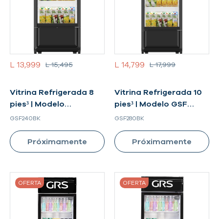
L 13,999
L 14,799
L 15,495
L 17,999
Vitrina Refrigerada 8
Vitrina Refrigerada 10
pies³ | Modelo
pies³ | Modelo GSF
GSF240BK
280BK
GSF240BK
GSF280BK
Próximamente
Próximamente
OFERTA
OFERTA