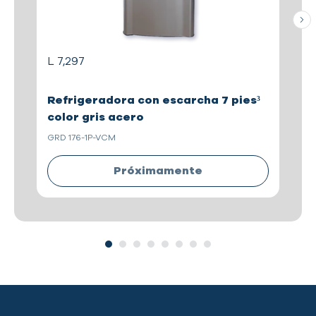
L 7,297
L 
Refrigeradora con escarcha 7 pies³
R
color gris acero
e
GRD 176-1P-VCM
GR
Próximamente