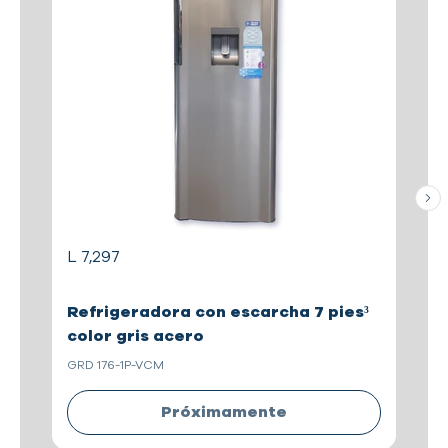
L 7,297
L 
Refrigeradora con escarcha 7 pies³
R
color gris acero
e
GRD 176-1P-VCM
GR
Próximamente