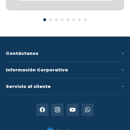
Contáctanos
Información Corporativa
Conoce a GRS
Servicio al cliente
Innovación y Tecnologías
Preguntas Frecuentes
Países Donde Operamos
Política de Envío
Distribuidores Autorizados
Términos y Condiciones
Servicios para Emprendedores